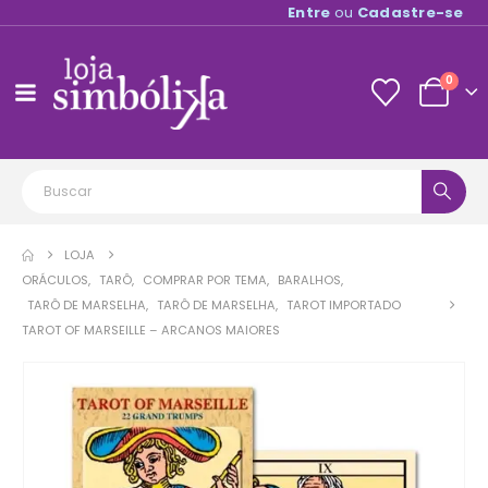
Entre
ou
Cadastre-se
0
LOJA
ORÁCULOS
,
TARÔ
,
COMPRAR POR TEMA
,
BARALHOS
,
TARÔ DE MARSELHA
,
TARÔ DE MARSELHA
,
TAROT IMPORTADO
TAROT OF MARSEILLE – ARCANOS MAIORES