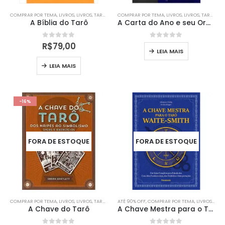
COMPRAR POR TEMA
,
LIVROS
,
LIVROS
,
TAROT
COMPRAR POR TEMA
,
LIVROS
,
LIVROS
,
TAROT
A Bíblia do Tarô
A Carta do Ano e seu Ordálio
0
out of 5
0
out of 5
R$
79,00
LEIA MAIS
LEIA MAIS
-16%
FORA DE ESTOQUE
FORA DE ESTOQUE
COMPRAR POR TEMA
,
LIVROS
,
LIVROS
,
TAROT
ATÉ 90% OFF
,
COMPRAR POR TEMA
,
LIVROS
,
LIVR
A Chave do Tarô
A Chave Mestra para o Tarô Waite-Smith