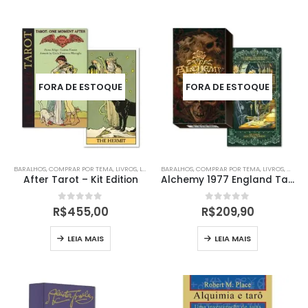
FORA DE ESTOQUE
FORA DE ESTOQUE
BARALHOS
,
COMPRAR POR TEMA
,
LIVROS
,
LIVROS
,
BARALHOS
LO SCARABEO
,
COMPRAR POR TEMA
,
ORÁCULOS
,
TARÔ
,
,
LIVROS
TAROT
,
,
TAROT
NOVID
After Tarot – Kit Edition
Alchemy 1977 England Tarot
0
out of 5
0
out of 5
R$
455,00
R$
209,90
LEIA MAIS
LEIA MAIS