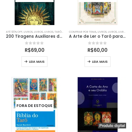
ATÉ 90% OFF
,
LIVROS
,
LIVROS
,
LIVROS
,
TARÔ
,
TAROT
COMPRAR POR TEMA
,
LIVROS
,
LIVROS
,
LIVROS
,
PA
200 Tiragens Auxiliares do Tarô
A Arte de Ler o Tarô para Si Mesmo
0
out of 5
0
out of 5
R$
69,00
R$
60,00
LEIA MAIS
LEIA MAIS
FORA DE ESTOQUE