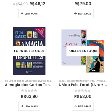
0
out of 5
0
out of 5
R$
46,12
R$
79,00
R$
54,90
LEIA MAIS
LEIA MAIS
FORA DE ESTOQUE
FORA DE ESTOQUE
COMPRAR POR TEMA
,
LIVROS
,
LIVROS
,
TAROT
BARALHOS
,
COMPRAR POR TEMA
,
LIVROS
,
LIVROS
A magia das Cartas Terapêuticas (Livro + Cartas)
A Vida Pelo Tarot (Livro + Cartas)
0
out of 5
0
out of 5
R$
63,90
R$
53,00
LEIA MAIS
LEIA MAIS