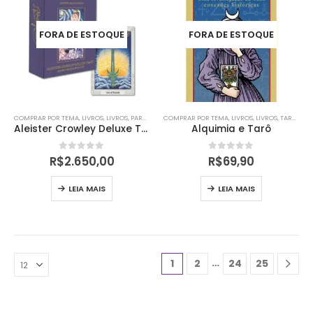
FORA DE ESTOQUE
FORA DE ESTOQUE
COMPRAR POR TEMA
,
LIVROS
,
LIVROS
,
PARA VOCÊ
COMPRAR POR TEMA
,
TARÔ
,
TARÔ DE ALEISTER CROWLEY THOTH
,
LIVROS
,
LIVROS
,
TAROT
,
TAR
Aleister Crowley Deluxe Tarot – Limited Gold Edition
Alquimia e Tarô
0
out of 5
0
out of 5
R$
2.650,00
R$
69,90
LEIA MAIS
LEIA MAIS
…
1
2
24
25