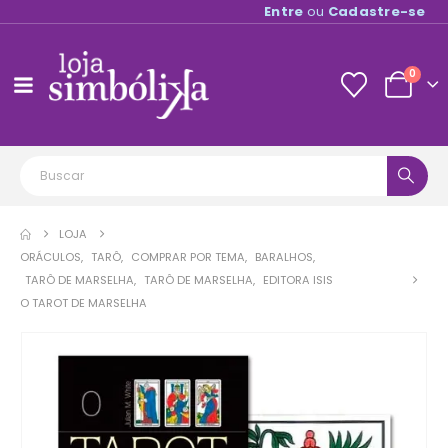
Entre
ou
Cadastre-se
0
LOJA
ORÁCULOS
,
TARÔ
,
COMPRAR POR TEMA
,
BARALHOS
,
TARÔ DE MARSELHA
,
TARÔ DE MARSELHA
,
EDITORA ISIS
O TAROT DE MARSELHA