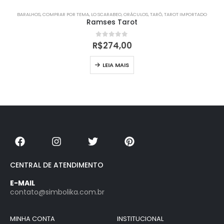
BARALHOS
,
COMPRAR POR TEMA
,
LO SCARABEO
,
ORÁCULOS
,
TARÔ
,
TAROT IMPORTADO
Ramses Tarot
0
out of 5
R$
274,00
LEIA MAIS
CENTRAL DE ATENDIMENTO
E-MAIL
contato@simbolika.com.br
MINHA CONTA
INSTITUCIONAL