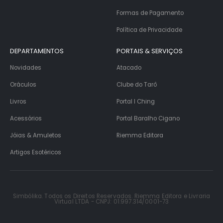
Formas de Pagamento
Política de Privacidade
DEPARTAMENTOS
PORTAIS & SERVIÇOS
Novidades
Atacado
Oráculos
Clube do Tarô
Livros
Portal I Ching
Acessórios
Portal Baralho Cigano
Jóias & Amuletos
Riemma Editora
Artigos Esotéricos
Simbólika. Todos os Direitos Reservados. Riemma Editora e Livraria
Virtual LTDA - CNPJ: 01.997.314/0001-73