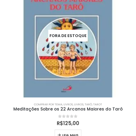
FORA DE ESTOQUE
COMPRAR POR TEMA
,
LIVROS
,
LIVROS
,
TARÔ
,
TAROT
Meditações Sobre os 22 Arcanos Maiores do Tarô
0
out of 5
R$
125,00
LEIA MAIS