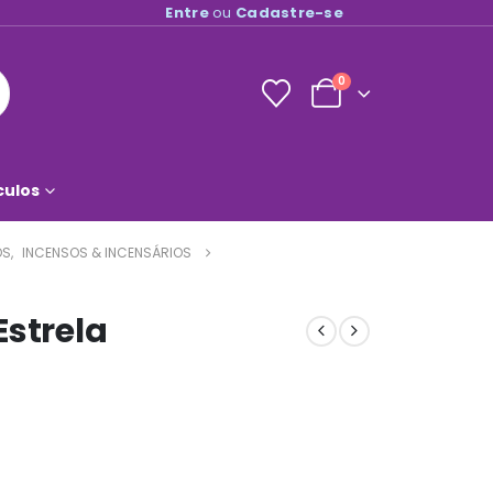
Entre
ou
Cadastre-se
0
culos
OS
,
INCENSOS & INCENSÁRIOS
Estrela