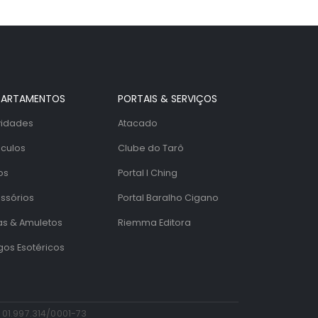
PARTAMENTOS
PORTAIS & SERVIÇOS
idades
Atacado
culos
Clube do Tarô
os
Portal I Ching
ssórios
Portal Baralho Cigano
as & Amuletos
Riemma Editora
igos Esotéricos
 01.997.314/0001-73