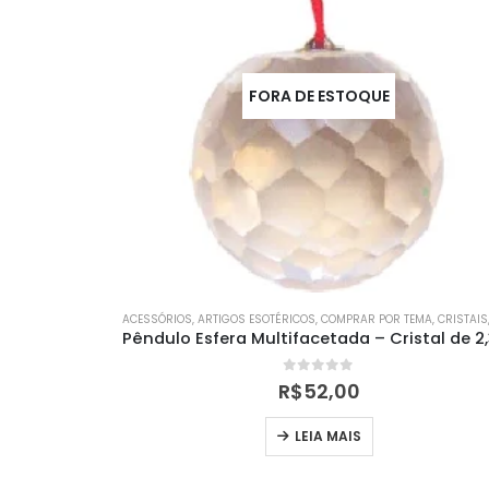
FORA DE ESTOQUE
ACESSÓRIOS
,
ARTIGOS ESOTÉRICOS
,
COMPRAR POR TEMA
,
CRISTAIS
0
out of 5
R$
52,00
LEIA MAIS