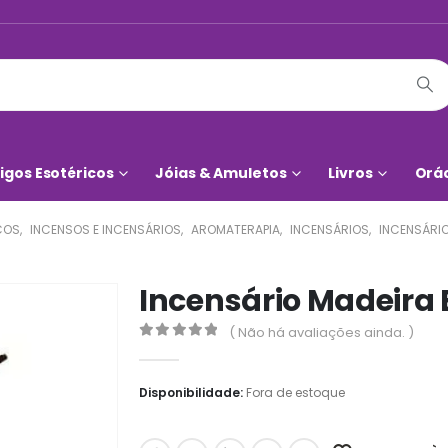
igos Esotéricos
Jóias & Amuletos
Livros
Orá
COS
,
INCENSOS E INCENSÁRIOS
,
AROMATERAPIA
,
INCENSÁRIOS
,
INCENSÁRI
Incensário Madeira 
( Não há avaliações ainda. )
0
out of 5
Disponibilidade:
Fora de estoque