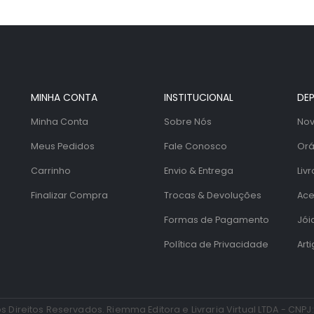
MINHA CONTA
INSTITUCIONAL
DE
Minha Conta
Sobre Nós
Nov
Meus Pedidos
Fale Conosco
Orá
Carrinho
Envio & Entrega
Livr
Finalizar Compra
Trocas & Devoluções
Ace
Formas de Pagamento
Jói
Política de Privacidade
Art
s Direitos Reservados. Riemma Editora e Livraria Virtual LTDA - CNPJ: