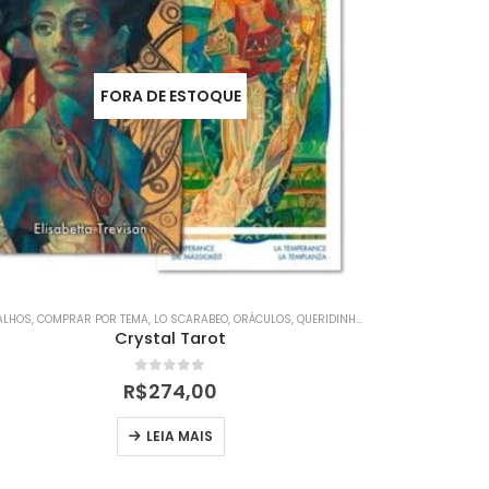
FORA DE ESTOQUE
ALHOS
NDULOS
,
,
COMPRAR POR TEMA
RADIESTESIA E RADIÔNICA
,
LO SCARABEO
,
ORÁCULOS
,
QUERIDINHOS
,
TARÔ
,
TAROT IMPOR
COM
Crystal Tarot
0
out of 5
R$
274,00
LEIA MAIS