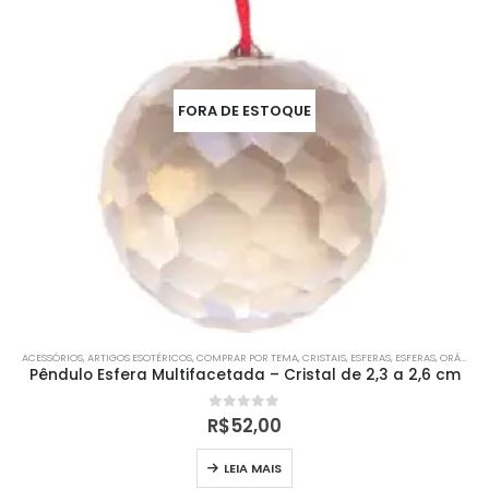
FORA DE ESTOQUE
ACESSÓRIOS
,
ARTIGOS ESOTÉRICOS
,
COMPRAR POR TEMA
,
CRISTAIS
,
ESFERAS
,
ESFERAS
,
ORÁCULOS
Pêndulo Esfera Multifacetada – Cristal de 2,3 a 2,6 cm
0
out of 5
R$
52,00
LEIA MAIS