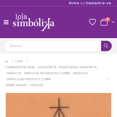
Entre
ou
Cadastre-se
0
LOJA
COMPRAR POR TEMA
,
ACESSÓRIOS
,
RADIESTESIA E RADIÔNICA
,
GRÁFICOS
,
GRÁFICOS EM FENOLITE E COBRE
,
GRÁFICOS
,
GRÁFICO EM FENOLITE E COBRE
ANDRÉ PHILLIPE – FENOLITE