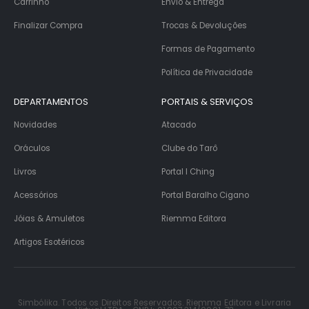
Carrinho
Envio & Entrega
Finalizar Compra
Trocas & Devoluções
Formas de Pagamento
Política de Privacidade
DEPARTAMENTOS
PORTAIS & SERVIÇOS
Novidades
Atacado
Oráculos
Clube do Tarô
Livros
Portal I Ching
Acessórios
Portal Baralho Cigano
Jóias & Amuletos
Riemma Editora
Artigos Esotéricos
Simbólika. Todos os Direitos Reservados. Riemma Editora e Livraria