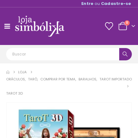
Entre
ou
Cadastre-se
0
LOJA
ORÁCULOS
,
TARÔ
,
COMPRAR POR TEMA
,
BARALHOS
,
TAROT IMPORTADO
TAROT 3D