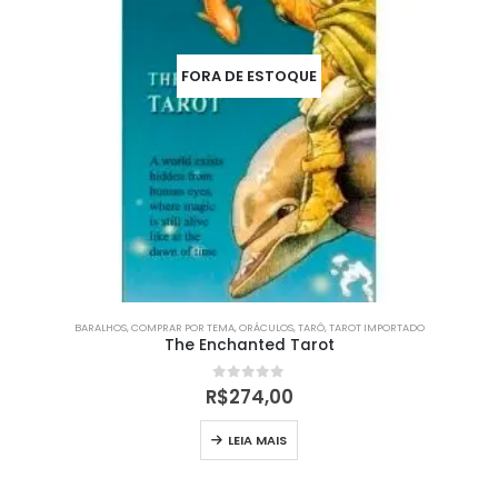
FORA DE ESTOQUE
BARALHOS
,
COMPRAR POR TEMA
,
ORÁCULOS
,
TARÔ
,
TAROT IMPORTADO
The Enchanted Tarot
0
out of 5
R$
274,00
LEIA MAIS