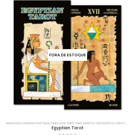
FORA DE ESTOQUE
BARALHOS
,
COMPRAR POR TEMA
,
ORÁCULOS
,
TARÔ
,
TARÔ EGÍPCIO
,
TARÔ EGÍPCIO
,
TAROT IMPORTADO
Egyptian Tarot