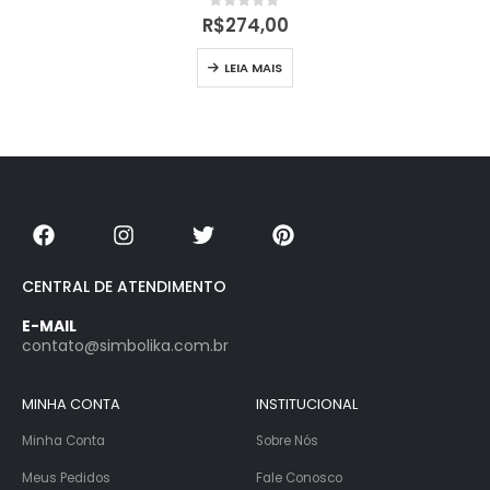
0
out of 5
R$
274,00
LEIA MAIS
CENTRAL DE ATENDIMENTO
E-MAIL
contato@simbolika.com.br
MINHA CONTA
INSTITUCIONAL
Minha Conta
Sobre Nós
Meus Pedidos
Fale Conosco