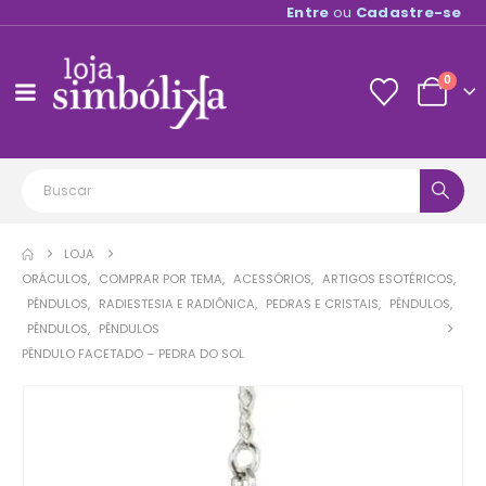
Entre
ou
Cadastre-se
0
LOJA
ORÁCULOS
,
COMPRAR POR TEMA
,
ACESSÓRIOS
,
ARTIGOS ESOTÉRICOS
,
PÊNDULOS
,
RADIESTESIA E RADIÔNICA
,
PEDRAS E CRISTAIS
,
PÊNDULOS
,
PÊNDULOS
,
PÊNDULOS
PÊNDULO FACETADO – PEDRA DO SOL