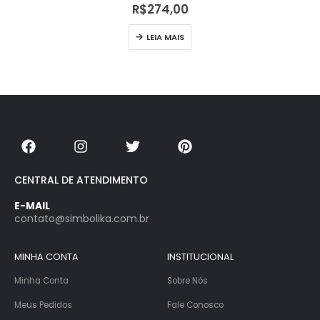
0
out of 5
R$
274,00
LEIA MAIS
CENTRAL DE ATENDIMENTO
E-MAIL
contato@simbolika.com.br
MINHA CONTA
INSTITUCIONAL
Minha Conta
Sobre Nós
Meus Pedidos
Fale Conosco