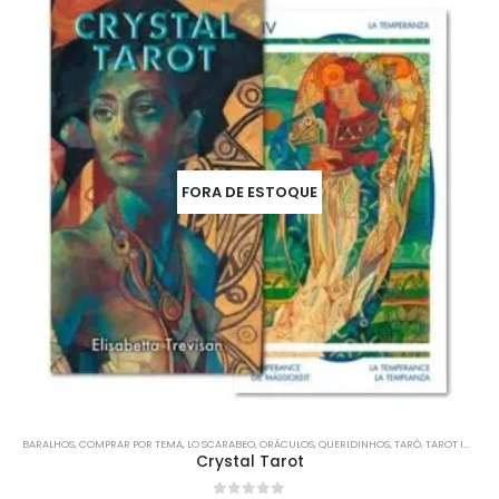
FORA DE ESTOQUE
BARALHOS
,
COMPRAR POR TEMA
,
LO SCARABEO
,
ORÁCULOS
,
QUERIDINHOS
,
TARÔ
,
TAROT IMPORTADO
Crystal Tarot