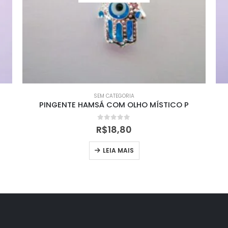
SEM CATEGORIA
PINGENTE HAMSÁ COM OLHO MÍSTICO P
0
out of 5
R$
18,80
LEIA MAIS