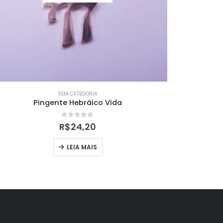
SEM CATEGORIA
Pingente Hebráico Vida
PINGENTE
0
out of 5
R$
24,20
LEIA MAIS