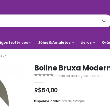
igos Esotéricos
Jóias & Amuletos
Livros
Orá
ERNA
Boline Bruxa Moder
( Não há avaliações ainda. )
0
out of 5
R$
54,00
Disponibilidade:
Fora de estoque