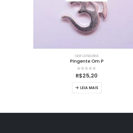
SEM CATEGORIA
Pingente Om P
0
out of 5
R$
25,20
LEIA MAIS