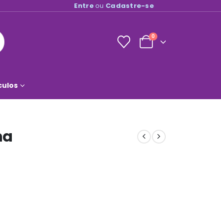
Entre
ou
Cadastre-se
0
culos
na