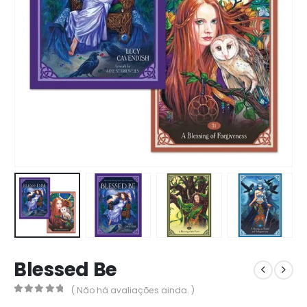
Blessed Be
( Não há avaliações ainda. )
0
out of 5