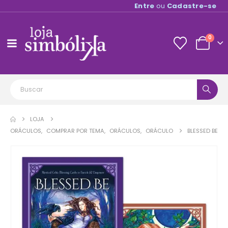
Entre
ou
Cadastre-se
0
LOJA
ORÁCULOS
,
COMPRAR POR TEMA
,
ORÁCULOS
,
ORÁCULO
BLESSED BE