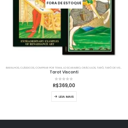
FORA DE ESTOQUE
BARALHOS
,
CLÁSSICOS
,
COMPRAR POR TEMA
,
LO SCARABEO
,
ORÁCULOS
,
TARÔ
,
TARÔ DE VISCONTI SFORZA
Tarot Visconti
0
out of 5
R$
369,00
LEIA MAIS