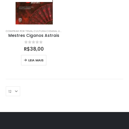
COMPRAR POR TEMA
,
CULTURA CIGANA
,
LIVROS
,
LIVROS
Mestres Ciganos Astrais
0
out of 5
R$
38,00
LEIA MAIS