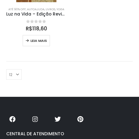
ATÉ 90% OFF
,
AUTOAJUDA
,
LIVROS
,
YOGA
Luz na Vida – Edição Revisada
0
out of 5
R$
118,60
LEIA MAIS
CENTRAL DE ATENDIMENTO