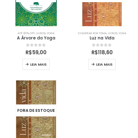
ATÉ 90% OFF
,
LIVROS
,
YOGA
COMPRAR POR TEMA
,
LIVROS
,
YOGA
A Árvore do Yoga
Luz na Vida
0
out of 5
0
out of 5
R$
59,00
R$
118,60
LEIA MAIS
LEIA MAIS
FORA DE ESTOQUE