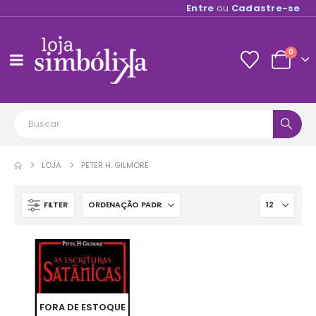
Entre
ou
Cadastre-se
0
LOJA
PETER H. GILMORE
FILTER
FORA DE ESTOQUE