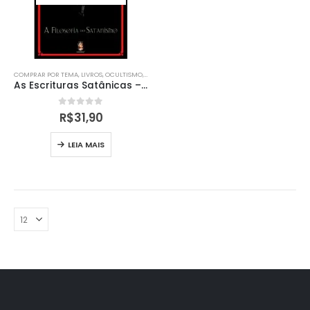
COMPRAR POR TEMA
,
LIVROS
,
OCULTISMO
,
RELIGIÃO
As Escrituras Satânicas – A Filosofia do Satanismo
0
out of 5
R$
31,90
LEIA MAIS