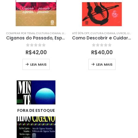
COMPRAR POR TEMA
,
CULTURA CIGANA
,
LIVROS
,
ATÉ 90% OFF
LIVROS
,
CULTURA CIGANA
,
LIVROS
,
LIVROS
Ciganos do Passado, Espíritos do Presente
Como Descobrir e Cuidar dos Ciganos dos seus Caminhos
0
out of 5
0
out of 5
R$
42,00
R$
40,00
LEIA MAIS
LEIA MAIS
FORA DE ESTOQUE