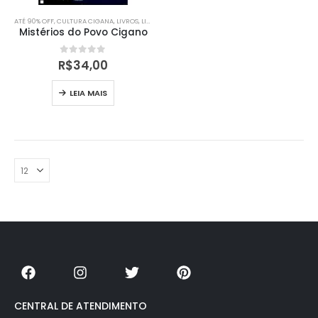
ATÉ 90% OFF
,
CULTURA CIGANA
,
LIVROS
,
LIVROS
Mistérios do Povo Cigano
0
out of 5
R$
34,00
LEIA MAIS
CENTRAL DE ATENDIMENTO