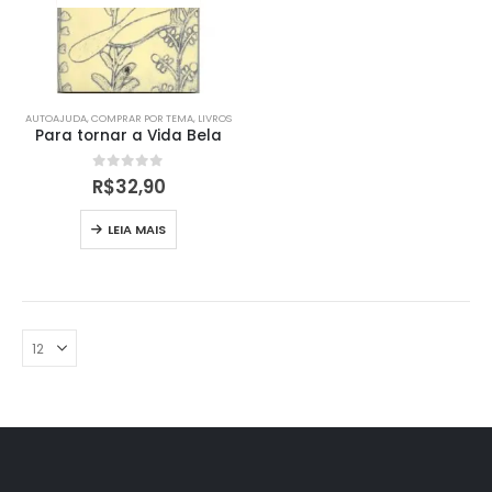
AUTOAJUDA
,
COMPRAR POR TEMA
,
LIVROS
Para tornar a Vida Bela
0
out of 5
R$
32,90
LEIA MAIS