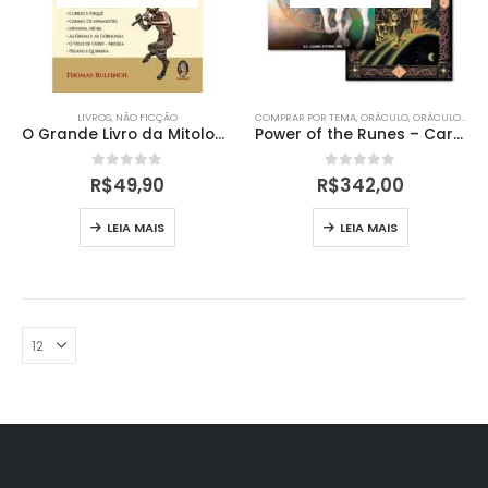
LIVROS
,
NÃO FICÇÃO
COMPRAR POR TEMA
,
ORÁCULO
,
ORÁCULOS
,
OR
O Grande Livro da Mitologia
Power of the Runes – Cartas
0
out of 5
0
out of 5
R$
49,90
R$
342,00
LEIA MAIS
LEIA MAIS