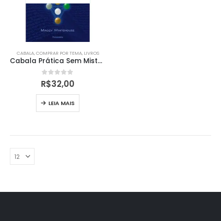
CABALA
,
COMPRAR POR TEMA
,
LIVROS
Cabala Prática Sem Mistérios
0
out of 5
R$
32,00
LEIA MAIS