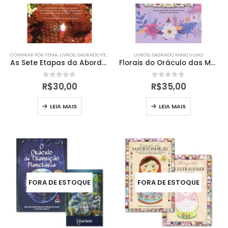
COMPRAR POR TEMA
,
LIVROS
,
SAGRADO FEMININO
LIVROS
,
SAGRADO MASCULINO
As Sete Etapas da Abordagem Integrativa Transpessoal nos Círculos de Mulheres
Florais do Oráculo das Matryoshkas
0
out of 5
0
out of 5
R$
30,00
R$
35,00
LEIA MAIS
LEIA MAIS
FORA DE ESTOQUE
FORA DE ESTOQUE