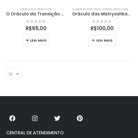
ORÁCULOS
,
ORÁCULOS
COMPRAR POR TEMA
,
LIVROS
,
ORÁCULOS
,
ORÁC
O Oráculo da Transição Planetária
Oráculo das Matryoshkas (Livro + Cartas)
0
out of 5
0
out of 5
R$
65,00
R$
100,00
LEIA MAIS
LEIA MAIS
CENTRAL DE ATENDIMENTO