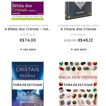
COMPRAR POR TEMA
,
CRISTAIS
,
LIVROS
COMPRAR POR TEMA
,
CRISTAIS
,
LIVROS
A Bíblia dos Cristais – Vol 2
A Chave dos Cristais
0
out of 5
0
out of 5
R$
74,00
R$
46,12
R$
61,90
LEIA MAIS
LEIA MAIS
FORA DE ESTOQUE
FORA DE ESTOQUE