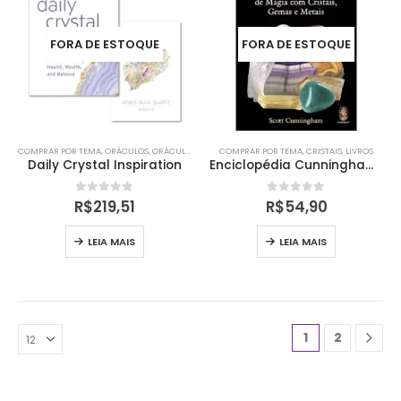
FORA DE ESTOQUE
FORA DE ESTOQUE
COMPRAR POR TEMA
,
ORÁCULOS
,
ORÁCULOS
COMPRAR POR TEMA
,
CRISTAIS
,
LIVROS
Daily Crystal Inspiration
Enciclopédia Cunningham de Magia com Cristais, Gemas e Metais
0
out of 5
0
out of 5
R$
219,51
R$
54,90
LEIA MAIS
LEIA MAIS
1
2