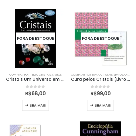
FORA DE ESTOQUE
FORA DE ESTOQUE
COMPRAR POR TEMA
,
CRISTAIS
,
LIVROS
COMPRAR POR TEMA
,
CRISTAIS
,
LIVROS
,
ORÁCULOS
Cristais Um Universo em suas mãos
Cura pelos Cristais (Livro + Cartas)
0
out of 5
0
out of 5
R$
68,00
R$
99,00
LEIA MAIS
LEIA MAIS