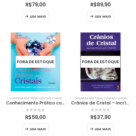
0
out of 5
0
out of 5
R$
79,00
R$
89,90
LEIA MAIS
LEIA MAIS
FORA DE ESTOQUE
FORA DE ESTOQUE
COMPRAR POR TEMA
,
CRISTAIS
,
LIVROS
COMPRAR POR TEMA
,
CRISTAIS
,
LIVROS
Conhecimento Prático com Cristais (Livro + CD)
Crânios de Cristal – Incríveis Portais para o Passado
0
out of 5
0
out of 5
R$
59,00
R$
37,90
LEIA MAIS
LEIA MAIS