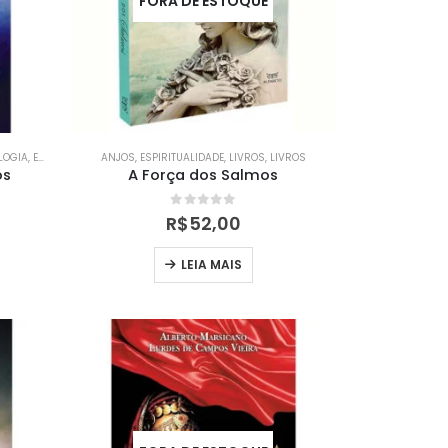
FORA DE ESTOQUE
LOGIA
,
ESPIRITUALIDADE
ANJOS
,
LIVROS
,
ESPIRITUALIDADE
,
LIVROS
,
LIVROS
os
A Força dos Salmos
0
out of 5
R$
52,00
LEIA MAIS