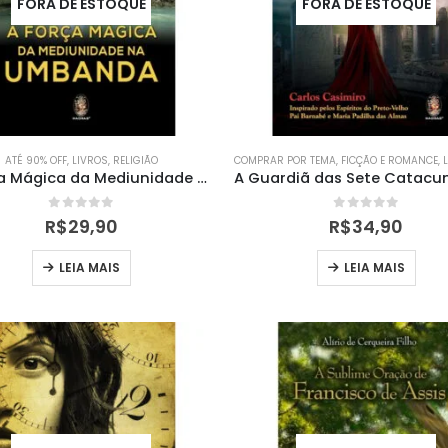
FORA DE ESTOQUE
FORA DE ESTOQUE
ATÉ 90% OFF
,
LIVROS
,
RELIGIÃO
COMPRAR POR TEMA
,
FICÇÃO E ROMANCE
,
A Força Mágica da Mediunidade na Umbanda
0
out of 5
0
out of 5
R$
29,90
R$
34,90
LEIA MAIS
LEIA MAIS