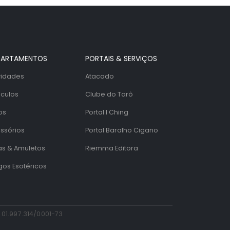
PARTAMENTOS
PORTAIS & SERVIÇOS
idades
Atacado
culos
Clube do Tarô
os
Portal I Ching
ssórios
Portal Baralho Cigano
as & Amuletos
Riemma Editora
igos Esotéricos
 01.997.314/0001-73