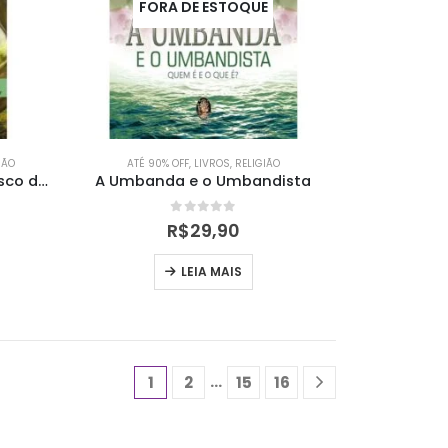
FORA DE ESTOQUE
IÃO
ATÉ 90% OFF
,
LIVROS
,
RELIGIÃO
A Sublime Oração de Francisco de Assis
A Umbanda e o Umbandista
0
out of 5
R$
29,90
LEIA MAIS
…
1
2
15
16