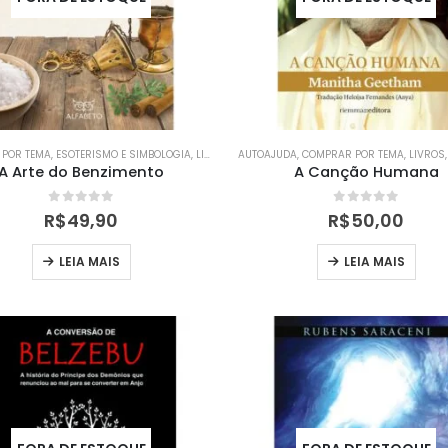
POR TEMA
,
ESOTERISMO E SIMBOLOGIA
,
LIVROS
,
OCULTISMO
AUTOAJUDA
,
,
RELIGIÃO
COMPRAR POR TEMA
,
LIVROS
A Arte do Benzimento
A Canção Humana
0
out of 5
0
out of 5
R$
49,90
R$
50,00
LEIA MAIS
LEIA MAIS