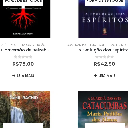
FORA DE ESTOQUE
FORA DE ESTOQUE
ATÉ 90% OFF
,
LIVROS
,
RELIGIÃO
COMPRAR POR TEMA
,
ESOTERISMO E SIMBO
 Conversão de Belzebu
A Evolução dos Espírit
0
out of 5
0
out of 5
R$
78,00
R$
42,90
LEIA MAIS
LEIA MAIS