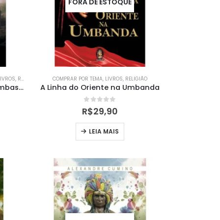
FORA DE ESTOQUE
LIVROS
,
RELIGIÃO
COMPRAR POR TEMA
,
LIVROS
,
RELIGIÃO
A Guardiã das Sete Catacumbas – Maria Padilha das Almas
A Linha do Oriente na Umbanda
0
out of 5
R$
29,90
LEIA MAIS