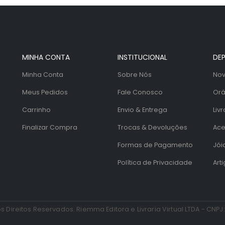
MINHA CONTA
INSTITUCIONAL
DE
Minha Conta
Sobre Nós
Nov
Meus Pedidos
Fale Conosco
Orá
Carrinho
Envio & Entrega
Livr
Finalizar Compra
Trocas & Devoluções
Ace
Formas de Pagamento
Jói
Política de Privacidade
Art
s Direitos Reservados. Riemma Editora e Livraria Virtual LTDA - CNPJ: