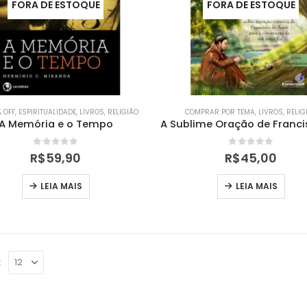
FORA DE ESTOQUE
FORA DE ESTOQUE
 OFF
,
ESPIRITUALIDADE
,
LIVROS
,
RELIGIÃO
COMPRAR POR TEMA
,
LIVROS
,
RELIG
A Memória e o Tempo
0
out of 5
0
out of 5
R$
59,90
R$
45,00
LEIA MAIS
LEIA MAIS
: