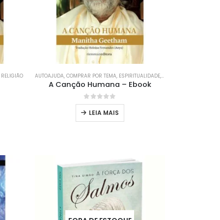
,
RELIGIÃO
AUTOAJUDA
,
COMPRAR POR TEMA
,
ESPIRITUALIDADE
,
LIVROS
A Canção Humana – Ebook
0
out of 5
LEIA MAIS