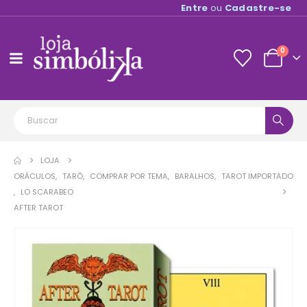
Entre
ou
Cadastre-se
0
LOJA
ORÁCULOS
,
TARÔ
,
COMPRAR POR TEMA
,
BARALHOS
,
TAROT IMPORTADO
,
LO SCARABEO
AFTER TAROT