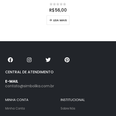
0
out of 5
R$
56,00
LEIA MAIS
CENTRAL DE ATENDIMENTO
E-MAIL
contato@simbolika.com.br
MINHA CONTA
INSTITUCIONAL
Minha Conta
Sobre Nós